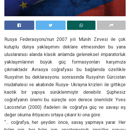
Rusya Federasyonu’nun 2007 yılı Münih Zirvesi ile çok
kutuplu dünya yaklaşımını deklare etmesinden bu yana
uluslararası alanda klasik anlamda geleneksel imparatorluk
yaklaşımlarının büyük güç formasyonları karşımıza
çıkmaktadır. Avrasya coğrafyası bu bağlamda özellikle
Rusya’nın bu deklarasyonu sonrasında Rusya’nın Gürcistan
müdahalesi ve akabinde Rusya- Ukrayna krizleri ile gittikçe
kaotik bir yapıya sürüklenmiştir denebilir. Şüphesiz
coğrafyanın önemi bu süreçte son derece önemlidir. Yves
Lacoste’un (2000) ifadeleri ile coğrafya güç ve savaşı eş
değer okuma ihtiyacını ortaya çıkarır ki ona göre:
“… coğrafya, her şeyden önce, savaş yapmaya yarar. Her
bilim için, her bilgi için, epistemolojik öncüller sorusu