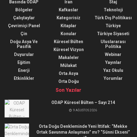
Basında ODAP
İran
Staj
Bölgeler
Kafkaslar
Teknoloji
Çalıştaylar
Kategorisiz
Türk Dış Politikası
Çevrimiçi Panel
Kitaplar
Türkiye
Çin
Konular
Türkiye Siyaseti
Doğu Asya Ve
Küresel Bülten
Uluslararası
Pasifik
Politika
Küresel Vizyon
Duyurular
Webinar
Makaleler
Eğitim
Yayınlar
Mülakat
Enerji
Yaz Okulu
Orta Asya
Etkinlikler
Yorumlar
Orta Doğu
Son Yazılar
ODAP Küresel Bülten – Sayı 214
9 AĞUSTOS 2026
Orta Doğu Denkleminde Yeni İttifak: “Mekke
Ortak Savunma Anlaşması” mı? “Sünni Ekseni”