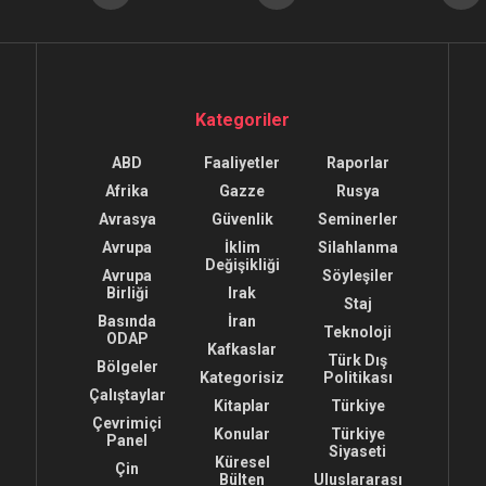
Kategoriler
ABD
Faaliyetler
Raporlar
Afrika
Gazze
Rusya
Avrasya
Güvenlik
Seminerler
Avrupa
İklim
Silahlanma
Değişikliği
Avrupa
Söyleşiler
Birliği
Irak
Staj
Basında
İran
Teknoloji
ODAP
Kafkaslar
Türk Dış
Bölgeler
Kategorisiz
Politikası
Çalıştaylar
Kitaplar
Türkiye
Çevrimiçi
Konular
Türkiye
Panel
Siyaseti
Küresel
Çin
Bülten
Uluslararası