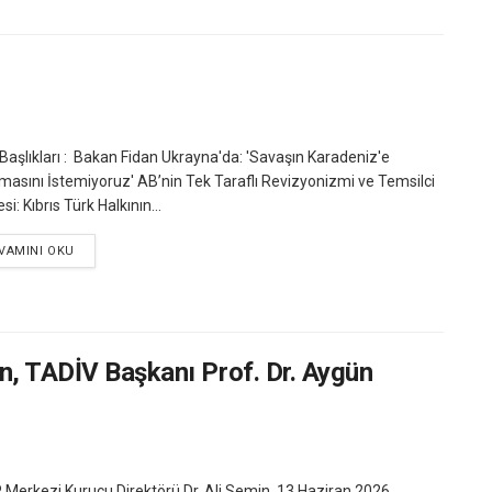
Başlıkları : Bakan Fidan Ukrayna'da: 'Savaşın Karadeniz'e
masını İstemiyoruz' AB’nin Tek Taraflı Revizyonizmi ve Temsilci
i: Kıbrıs Türk Halkının...
VAMINI OKU
n, TADİV Başkanı Prof. Dr. Aygün
Merkezi Kurucu Direktörü Dr. Ali Semin, 13 Haziran 2026