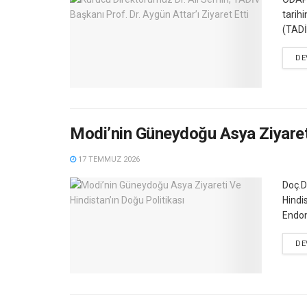
tarih
(TADİ
DE
Modi’nin Güneydoğu Asya Ziyareti
17 TEMMUZ 2026
Doç.D
Hindi
Endon
DE