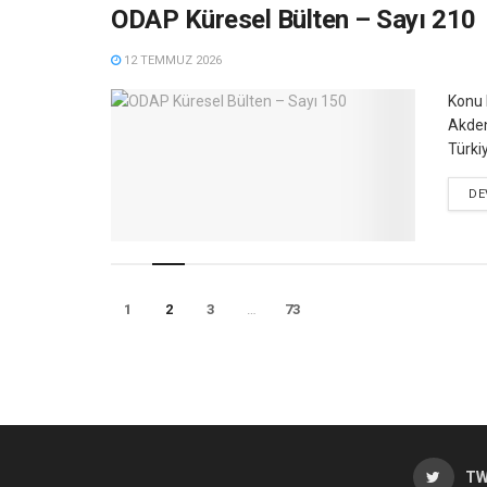
ODAP Küresel Bülten – Sayı 210
12 TEMMUZ 2026
Konu 
Akden
Türki
DE
1
2
3
…
73
TW