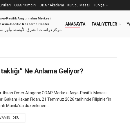
rulları
ODAP Kimdir?
ODAP Akademi
Kurucu Mesajı
Türkçe
ya-Pasifik Araştırmaları Merkezi
ANASAYFA
FAALIYETLER
Y
nd Asia-Pacific Research Center
مركز دراسات الشرق الأوسط وأوراسيا 
rtaklığı” Ne Anlama Geliyor?
r. İhsan Ömer Atagenç ODAP Merkezi Asya-Pasifik Masası
leri Bakanı Hakan Fidan, 21 Temmuz 2026 tarihinde Filipinler’in
nti Manila’da düzenlenen...
VAMINI OKU