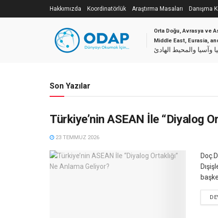
Hakkımızda
Koordinatörlük
Araştırma Masaları
Danışma Ku
Orta Doğu, Avrasya ve As
Middle East, Eurasia, a
وآسيا والمحيط الهادئ
ODAP
Son Yazılar
Türkiye’nin ASEAN İle “Diyalog O
23 TEMMUZ 2026
Doç.D
Dışiş
başke
DE