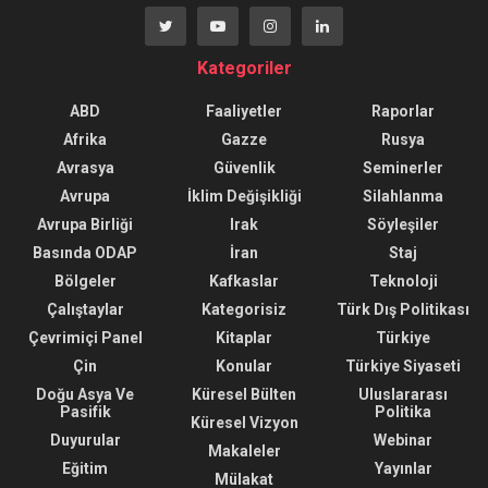
Kategoriler
ABD
Faaliyetler
Raporlar
Afrika
Gazze
Rusya
Avrasya
Güvenlik
Seminerler
Avrupa
İklim Değişikliği
Silahlanma
Avrupa Birliği
Irak
Söyleşiler
Basında ODAP
İran
Staj
Bölgeler
Kafkaslar
Teknoloji
Çalıştaylar
Kategorisiz
Türk Dış Politikası
Çevrimiçi Panel
Kitaplar
Türkiye
Çin
Konular
Türkiye Siyaseti
Doğu Asya Ve
Küresel Bülten
Uluslararası
Pasifik
Politika
Küresel Vizyon
Duyurular
Webinar
Makaleler
Eğitim
Yayınlar
Mülakat