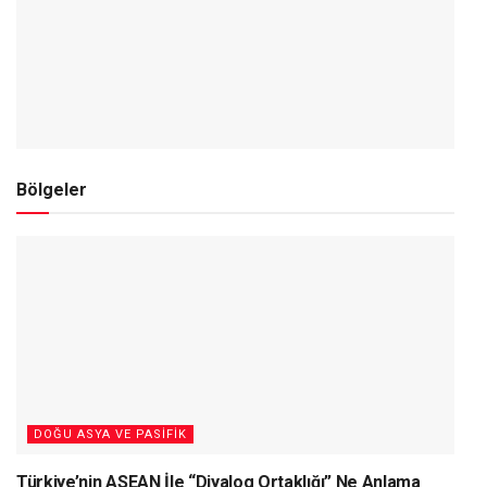
Bölgeler
DOĞU ASYA VE PASIFIK
Türkiye’nin ASEAN İle “Diyalog Ortaklığı” Ne Anlama