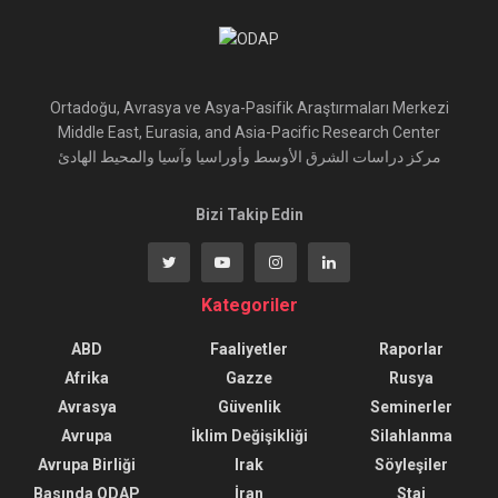
Ortadoğu, Avrasya ve Asya-Pasifik Araştırmaları Merkezi
Middle East, Eurasia, and Asia-Pacific Research Center
مركز دراسات الشرق الأوسط وأوراسيا وآسيا والمحيط الهادئ
Bizi Takip Edin
Kategoriler
ABD
Faaliyetler
Raporlar
Afrika
Gazze
Rusya
Avrasya
Güvenlik
Seminerler
Avrupa
İklim Değişikliği
Silahlanma
Avrupa Birliği
Irak
Söyleşiler
Basında ODAP
İran
Staj