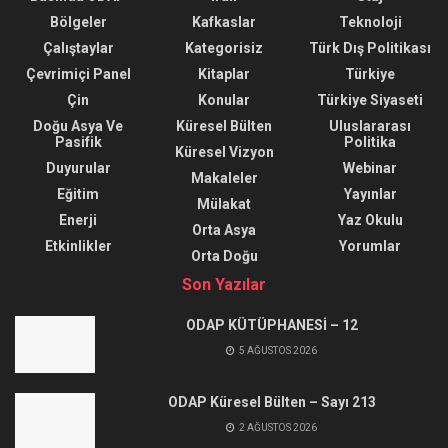
Bölgeler
Kafkaslar
Teknoloji
Çalıştaylar
Kategorisiz
Türk Dış Politikası
Çevrimiçi Panel
Kitaplar
Türkiye
Çin
Konular
Türkiye Siyaseti
Doğu Asya Ve
Küresel Bülten
Uluslararası
Pasifik
Politika
Küresel Vizyon
Duyurular
Webinar
Makaleler
Eğitim
Yayınlar
Mülakat
Enerji
Yaz Okulu
Orta Asya
Etkinlikler
Yorumlar
Orta Doğu
Son Yazılar
ODAP KÜTÜPHANESİ – 12
5 AĞUSTOS 2026
ODAP Küresel Bülten – Sayı 213
2 AĞUSTOS 2026