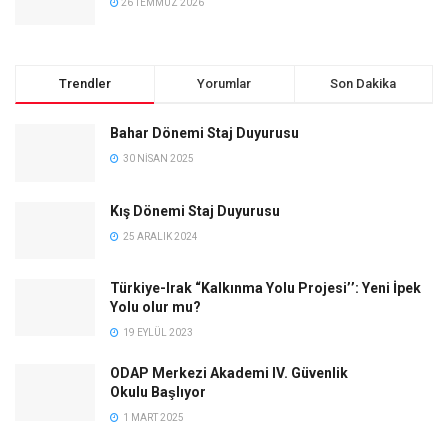
26 TEMMUZ 2026
Trendler
Yorumlar
Son Dakika
Bahar Dönemi Staj Duyurusu
30 NISAN 2025
Kış Dönemi Staj Duyurusu
25 ARALIK 2024
Türkiye-Irak “Kalkınma Yolu Projesi’’: Yeni İpek
Yolu olur mu?
19 EYLÜL 2023
ODAP Merkezi Akademi IV. Güvenlik
Okulu Başlıyor
1 MART 2025