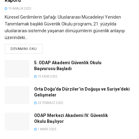
Raporu
19 ARALIK 2025
Küresel Gerilimlerin Şafağı: Uluslararası Mücadeleyi Yeniden
Tanımlamak başlıklı Güvenlik Okulu programı, 21. yüzyılda
uluslararası sistemde yaşanan dönüşümlerin güvenlik anlayışı
üzerindeki...
DEVAMINI OKU
5. ODAP Akademi Güvenlik Okulu
Başvurusu Başladı
19 EKIM 2025
Orta Doğu’da Dürziler’in Doğuşu ve Suriye’deki
Gelişmeler
24 TEMMUZ 2025
ODAP Merkezi Akademi IV. Güvenlik
Okulu Başlıyor
1 MART 2025