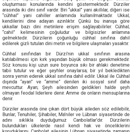
oluşturması konularında kendini göstermektedir. Dürziler
arasında iki dini sınıf vardır. Biri “ukkal” yani akıllılar, diğeri ise
“cühhal” yani cahiller anlamında kullanılmaktadır. Ukkal;
kendilerini dine adayan azınlıktır. Çünkü bu inanışa göre
ukkallar bazı dini metinlere erişim sağlayabilirler. Cühhal;
“cahil” kelimesinin çoğuludur ve bilgisizler anlamına
gelmektedir. Dürzilerin çoğunluğu cühhal sınıfına dahil
edilerek gizli tutulan dini metin ve bilgilere ulaşmaları yasaktır.
Cühhal sınıfından bir Dürzi’nin ukkal sınıfının arasına
katılabilmesi için kırk yaşından büyük olması gerekmektedir.
Söz konusu kişi uzun sure boyunca sıkı bir ahlaki denetime
tabii tutulur ve eğer şeyhler onaylarsa; bir yıl bekledikten
sonra yemin ederek ukkal sınıfına dahil edilir. Ukkal ile Cühhal
dışında “ayan” ve “amme” denilen iki sosyal sınıf daha
mevcuttur. Ayan; Şeyh ailesinden geldikleri halde şeyh
olmayan feodal liderlere denir. Amme de onların mensuplarına
denir.
Dürziler arasında öne çıkan dört büyük aileden söz edilebilir,
Bunlar; Tenuhiler, Şihabiler, Ma’niler ve Lübnan siyasetinde de
adını sıklıkla duyduğumuz Canbolatlar’dır. Dürzilerin
bulundukları ülkelerde nasıl kendi hak ve önceliklerini
koruduklarını, Canbolat ailesinin Lübnan siyasetinde zamanın