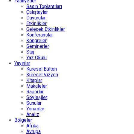
Faaliyetler
Basın Toplantıları
Çalıştaylar
Duyurular
Etkinlikler
Gelecek Etkinlikler
Konferanslar
Kongreler
Seminerler
Staj
Yaz Okulu
Yayınlar
Küresel Bülten
Küresel Vizyon
Kitaplar
Makaleler
Raporlar
Söyleşiler
Sunular
Yorumlar
Analiz
Bölgeler
Afrika
Avrupa