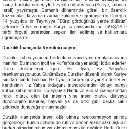
inanç, baskılar nedeniyle Levant coğrafyasına (Suriye, Lübnan,
İsrail) yayılmıştır. Osmanlı döneminde göreli bir özerklik
kazansalar da zaman zaman zulümlere uğramışlardır. Örneğin,
14. yüzyılda İbn Teymiyye, “Dürzi gördüğünüz yerde öldürün”
şeklinde fetva vermiştir. Suriye iç savaşında ise DAEŞ/IŞİD
terör örgütü tarafından sapkın ilan edilmiş ve katliamlara
uğramışlardır.
Dürzilik İnanışında Reenkarnasyon
Dürziler, ruhun yeniden bedenlenmesine yani reenkarnasyona
inanırlar. Bu inancın İncil ve Kur’an’da da yer aldığı iddia ederler.
Dürzi doktrinlerine göre Hz İlyas, Hz Yahya’nın
reenkarnasyonudur. Günümüzde Dürziler düzenli olarak Suriye
sınırları içinde bulunan Hz İlyas’ın türbesini ziyaret ederler ve
kendisinin Hz Yahya olduğuna inandıklarından dolayı burayı
kutsal kabul ederler. Dolayısıyla Hindu ve Budist inanışlarından
farklı olarak ölen bir insanın yine insan olarak dünyaya
döneceğine inanırlar; hayvan ya da bitki gibi başka canlı
şeklinde döneceğine inanmazlar.
Dürzilik inanışında insan ölür ölmez reenkarnasyon anında
gerçekleşir. Bunun sebebi de ruh ve beden arasındaki ilişkidir;
beden olmadan ruhun var olması mümkün değildir. Hatta Dürzi