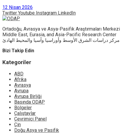
12 Nisan 2026
Twitter
Youtube
Instagram
LinkedIn
Ortadoğu, Avrasya ve Asya-Pasifik Araştırmaları Merkezi
Middle East, Eurasia, and Asia-Pacific Research Center
مركز دراسات الشرق الأوسط وأوراسيا وآسيا والمحيط الهادئ
Bizi Takip Edin
Kategoriler
ABD
Afrika
Avrasya
Avrupa
Avrupa Birliği
Basında ODAP
Bölgeler
Çalıştaylar
Çevrimiçi Panel
Çin
Doğu Asya ve Pasifik