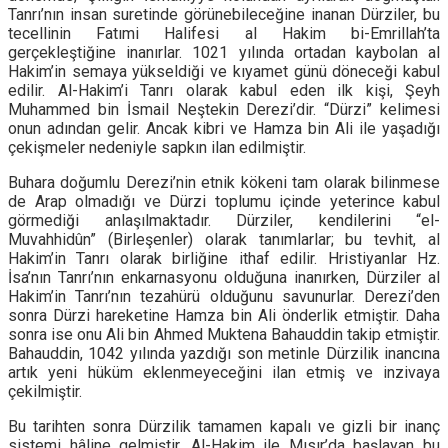
Tanrı’nın insan suretinde görünebileceğine inanan Dürziler, bu
tecellinin Fatımi Halifesi al Hakim bi-Emrillah’ta
gerçekleştiğine inanırlar. 1021 yılında ortadan kaybolan al
Hakim’in semaya yükseldiği ve kıyamet günü döneceği kabul
edilir. Al-Hakim’i Tanrı olarak kabul eden ilk kişi, Şeyh
Muhammed bin İsmail Neştekin Derezi’dir. “Dürzi” kelimesi
onun adından gelir. Ancak kibri ve Hamza bin Ali ile yaşadığı
çekişmeler nedeniyle sapkın ilan edilmiştir.
Buhara doğumlu Derezi’nin etnik kökeni tam olarak bilinmese
de Arap olmadığı ve Dürzi toplumu içinde yeterince kabul
görmediği anlaşılmaktadır. Dürziler, kendilerini “el-
Muvahhidûn” (Birleşenler) olarak tanımlarlar; bu tevhit, al
Hakim’in Tanrı olarak birliğine ithaf edilir. Hristiyanlar Hz.
İsa’nın Tanrı’nın enkarnasyonu olduğuna inanırken, Dürziler al
Hakim’in Tanrı’nın tezahürü olduğunu savunurlar. Derezi’den
sonra Dürzi hareketine Hamza bin Ali önderlik etmiştir. Daha
sonra ise onu Ali bin Ahmed Muktena Bahauddin takip etmiştir.
Bahauddin, 1042 yılında yazdığı son metinle Dürzilik inancına
artık yeni hüküm eklenmeyeceğini ilan etmiş ve inzivaya
çekilmiştir.
Bu tarihten sonra Dürzilik tamamen kapalı ve gizli bir inanç
sistemi hâline gelmiştir. Al-Hakim ile Mısır’da başlayan bu