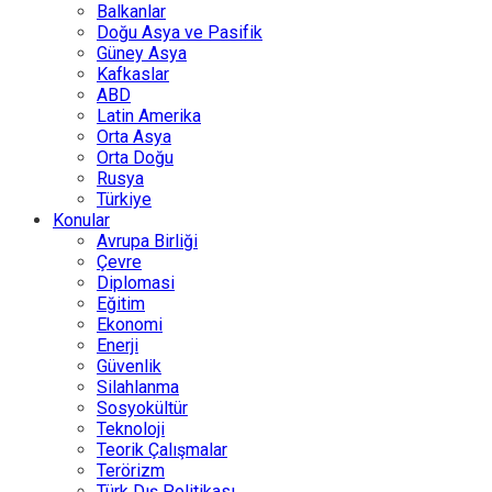
Balkanlar
Doğu Asya ve Pasifik
Güney Asya
Kafkaslar
ABD
Latin Amerika
Orta Asya
Orta Doğu
Rusya
Türkiye
Konular
Avrupa Birliği
Çevre
Diplomasi
Eğitim
Ekonomi
Enerji
Güvenlik
Silahlanma
Sosyokültür
Teknoloji
Teorik Çalışmalar
Terörizm
Türk Dış Politikası