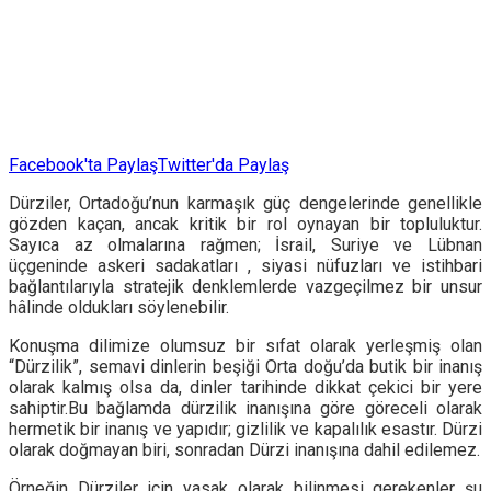
Facebook'ta Paylaş
Twitter'da Paylaş
Dürziler, Ortadoğu’nun karmaşık güç dengelerinde genellikle
gözden kaçan, ancak kritik bir rol oynayan bir topluluktur.
Sayıca az olmalarına rağmen; İsrail, Suriye ve Lübnan
üçgeninde askeri sadakatları , siyasi nüfuzları ve istihbari
bağlantılarıyla stratejik denklemlerde vazgeçilmez bir unsur
hâlinde oldukları söylenebilir.
Konuşma dilimize olumsuz bir sıfat olarak yerleşmiş olan
“Dürzilik”, semavi dinlerin beşiği Orta doğu’da butik bir inanış
olarak kalmış olsa da, dinler tarihinde dikkat çekici bir yere
sahiptir.Bu bağlamda dürzilik inanışına göre göreceli olarak
hermetik bir inanış ve yapıdır; gizlilik ve kapalılık esastır. Dürzi
olarak doğmayan biri, sonradan Dürzi inanışına dahil edilemez.
Örneğin Dürziler için yasak olarak bilinmesi gerekenler şu