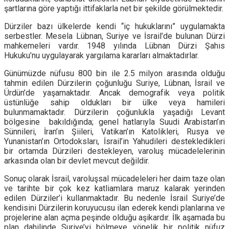
şartlarına göre yaptığı ittifaklarla net bir şekilde görülmektedir.
Dürziler bazı ülkelerde kendi “iç hukuklarını” uygulamakta
serbestler. Mesela Lübnan, Suriye ve İsrail’de bulunan Dürzi
mahkemeleri vardır. 1948 yılında Lübnan Dürzi Şahıs
Hukuku’nu uygulayarak yargılama kararları almaktadırlar.
Günümüzde nüfusu 800 bin ile 2.5 milyon arasında olduğu
tahmin edilen Dürzilerin çoğunluğu Suriye, Lübnan, İsrail ve
Ürdün’de yaşamaktadır. Ancak demografik veya politik
üstünlüğe sahip oldukları bir ülke veya hamileri
bulunmamaktadır. Dürzilerin çoğunlukla yaşadığı Levant
bölgesine bakıldığında; genel hatlarıyla Suudi Arabistan’ın
Sünnileri, İran’ın Şiileri, Vatikan’ın Katolikleri, Rusya ve
Yunanistan’ın Ortodoksları, İsrail’in Yahudileri destekledikleri
bir ortamda Dürzileri destekleyen, varoluş mücadelelerinin
arkasında olan bir devlet mevcut değildir.
Sonuç olarak İsrail, varoluşsal mücadeleleri her daim taze olan
ve tarihte bir çok kez katliamlara maruz kalarak yerinden
edilen Dürziler’i kullanmaktadır. Bu nedenle İsrail Suriye’de
kendisini Dürzilerin koruyucusu ilan ederek kendi planlarına ve
projelerine alan açma peşinde olduğu aşikardır. İlk aşamada bu
plan dahilinde Suriye’yi bölmeye yönelik bir politik nüfuz