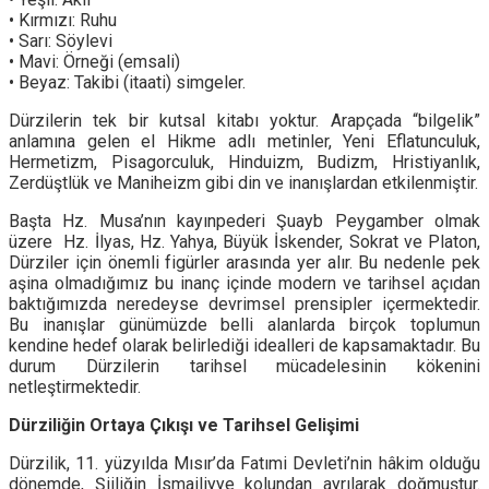
• Kırmızı: Ruhu
• Sarı: Söylevi
• Mavi: Örneği (emsali)
• Beyaz: Takibi (itaati) simgeler.
Dürzilerin tek bir kutsal kitabı yoktur. Arapçada “bilgelik”
anlamına gelen el Hikme adlı metinler, Yeni Eflatunculuk,
Hermetizm, Pisagorculuk, Hinduizm, Budizm, Hristiyanlık,
Zerdüştlük ve Maniheizm gibi din ve inanışlardan etkilenmiştir.
Başta Hz. Musa’nın kayınpederi Şuayb Peygamber olmak
üzere Hz. İlyas, Hz. Yahya, Büyük İskender, Sokrat ve Platon,
Dürziler için önemli figürler arasında yer alır. Bu nedenle pek
aşina olmadığımız bu inanç içinde modern ve tarihsel açıdan
baktığımızda neredeyse devrimsel prensipler içermektedir.
Bu inanışlar günümüzde belli alanlarda birçok toplumun
kendine hedef olarak belirlediği idealleri de kapsamaktadır. Bu
durum Dürzilerin tarihsel mücadelesinin kökenini
netleştirmektedir.
Dürziliğin Ortaya Çıkışı ve Tarihsel Gelişimi
Dürzilik, 11. yüzyılda Mısır’da Fatımi Devleti’nin hâkim olduğu
dönemde, Şiiliğin İsmailiyye kolundan ayrılarak doğmuştur.