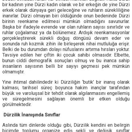
bir kadının yine Dürzi kadın olarak ve bir erkeğin de yine Dürzi
erkek olarak dünyaya geri geleceğine ve ruhların sürekliliğine
inanırlar. Dürzi olmayan biri öldüğünde onun bedeninde Dürzi
birinin reenkarne edilmesi mümkün olmadığını savunurlar.
Başka bir ifadeyle evrende var olan ruhların sayısı sınırlıdır ve
ruhlar çoğalamaz ya da bölünemez. Ardışık reenkarnasyonlar
gerçekleştirerek sürekli doğuş döngüsü devam eder ve
sonunda ruh kozmik zihin ile birleşerek nihai mutluluğa erişir.
Belki de bu durumdan dolayı nüfuslarını artırma hırsları yoktur.
Tavsiye edilen her çiftin iki çocuk sahibi olmasıdır. Elbette,
bunun ciddi demografik sonuçları olmuş ve bu inanca sahip
insanların sayısının belli bir sayıyı geçmesi pek mümkün
olmamıştır.
Yine ihtimal dahilindedir ki Dürziliğin ‘butik’ bir inanış olarak
kalması, tarihsel süreç boyunca hakim inançlar tarafından
büyük ve varoluşsal bir tehdit olarak algılanmasını engellemiş
ve süregelmesini sağlayan önemli bir etken olduğu
görülmektedir.
Dürzilik İnanışında Sınıflar
Aslında tüm dinlerde olduğu gibi, Dürzilik kendini en belirgin
biçimde toplumu organize ediş şekli ve değişik sınıflar