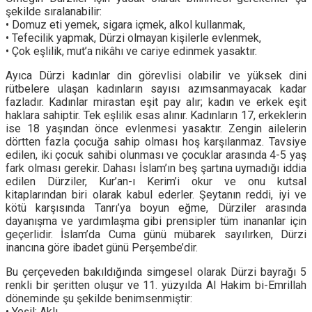
şekilde sıralanabilir:
• Domuz eti yemek, sigara içmek, alkol kullanmak,
• Tefecilik yapmak, Dürzi olmayan kişilerle evlenmek,
• Çok eşlilik, mut’a nikâhı ve cariye edinmek yasaktır.
Ayıca Dürzi kadınlar din görevlisi olabilir ve yüksek dini
rütbelere ulaşan kadınların sayısı azımsanmayacak kadar
fazladır. Kadınlar mirastan eşit pay alır; kadın ve erkek eşit
haklara sahiptir. Tek eşlilik esas alınır. Kadınların 17, erkeklerin
ise 18 yaşından önce evlenmesi yasaktır. Zengin ailelerin
dörtten fazla çocuğa sahip olması hoş karşılanmaz. Tavsiye
edilen, iki çocuk sahibi olunması ve çocuklar arasında 4-5 yaş
fark olması gerekir. Dahası İslam’ın beş şartına uymadığı iddia
edilen Dürziler, Kur’an-ı Kerim’i okur ve onu kutsal
kitaplarından biri olarak kabul ederler. Şeytanın reddi, iyi ve
kötü karşısında Tanrı’ya boyun eğme, Dürziler arasında
dayanışma ve yardımlaşma gibi prensipler tüm inananlar için
geçerlidir. İslam’da Cuma günü mübarek sayılırken, Dürzi
inancına göre ibadet günü Perşembe’dir.
Bu çerçeveden bakıldığında simgesel olarak Dürzi bayrağı 5
renkli bir şeritten oluşur ve 11. yüzyılda Al Hakim bi-Emrillah
döneminde şu şekilde benimsenmiştir:
• Yeşil: Aklı