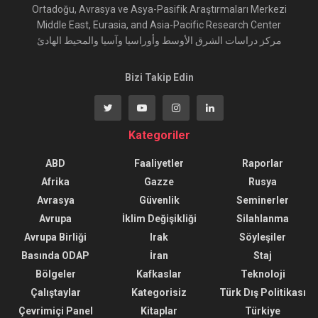
Ortadoğu, Avrasya ve Asya-Pasifik Araştırmaları Merkezi
Middle East, Eurasia, and Asia-Pacific Research Center
مركز دراسات الشرق الأوسط وأوراسيا وآسيا والمحيط الهادئ
Bizi Takip Edin
Kategoriler
ABD
Faaliyetler
Raporlar
Afrika
Gazze
Rusya
Avrasya
Güvenlik
Seminerler
Avrupa
İklim Değişikliği
Silahlanma
Avrupa Birliği
Irak
Söyleşiler
Basında ODAP
İran
Staj
Bölgeler
Kafkaslar
Teknoloji
Çalıştaylar
Kategorisiz
Türk Dış Politikası
Çevrimiçi Panel
Kitaplar
Türkiye