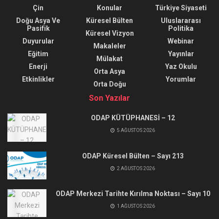
Çin
Konular
Türkiye Siyaseti
Doğu Asya Ve
Küresel Bülten
Uluslararası
Pasifik
Politika
Küresel Vizyon
Duyurular
Webinar
Makaleler
Eğitim
Yayınlar
Mülakat
Enerji
Yaz Okulu
Orta Asya
Etkinlikler
Yorumlar
Orta Doğu
Son Yazılar
ODAP KÜTÜPHANESİ – 12
5 AĞUSTOS 2026
ODAP Küresel Bülten – Sayı 213
2 AĞUSTOS 2026
ODAP Merkezi Tarihte Kırılma Noktası – Sayı 10
1 AĞUSTOS 2026