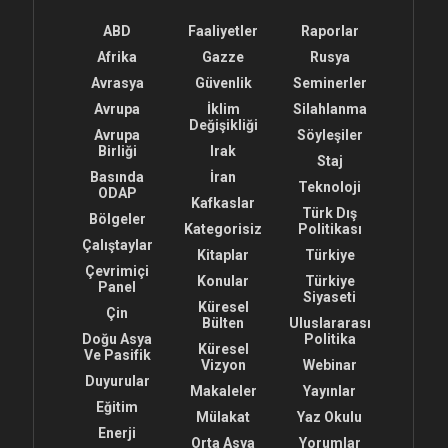
ABD
Faaliyetler
Raporlar
Afrika
Gazze
Rusya
Avrasya
Güvenlik
Seminerler
Avrupa
İklim
Silahlanma
Değişikliği
Avrupa
Söyleşiler
Birliği
Irak
Staj
Basında
İran
Teknoloji
ODAP
Kafkaslar
Türk Dış
Bölgeler
Kategorisiz
Politikası
Çalıştaylar
Kitaplar
Türkiye
Çevrimiçi
Konular
Türkiye
Panel
Siyaseti
Küresel
Çin
Bülten
Uluslararası
Doğu Asya
Politika
Küresel
Ve Pasifik
Vizyon
Webinar
Duyurular
Makaleler
Yayınlar
Eğitim
Mülakat
Yaz Okulu
Enerji
Orta Asya
Yorumlar