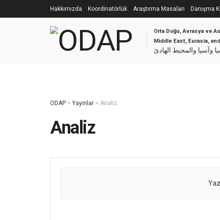
Hakkımızda
Koordinatörlük
Araştırma Masaları
Danışma Ku
Orta Doğu, Avrasya ve As
Middle East, Eurasia, an
 وآسيا والمحيط الهادئ
ODAP
>
Yayınlar
>
Analiz
Analiz
Yaz