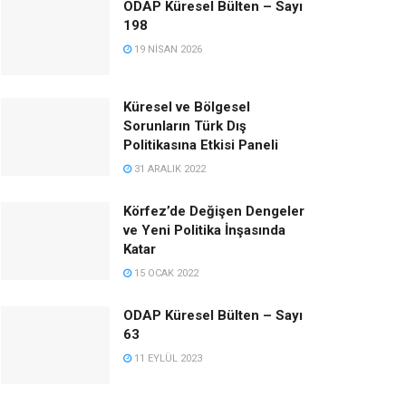
ODAP Küresel Bülten – Sayı
198
19 NISAN 2026
Küresel ve Bölgesel
Sorunların Türk Dış
Politikasına Etkisi Paneli
31 ARALIK 2022
Körfez’de Değişen Dengeler
ve Yeni Politika İnşasında
Katar
15 OCAK 2022
ODAP Küresel Bülten – Sayı
63
11 EYLÜL 2023