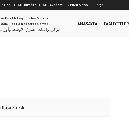
rulları
ODAP Kimdir?
ODAP Akademi
Kurucu Mesajı
Türkçe
ya-Pasifik Araştırmaları Merkezi
ANASAYFA
FAALIYETLER
d Asia-Pacific Research Center
مركز دراسات الشرق الأوسط وأوراسيا
ı Bulunamadı