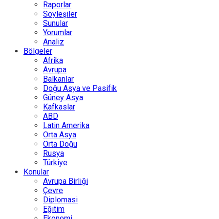
Raporlar
Söyleşiler
Sunular
Yorumlar
Analiz
Bölgeler
Afrika
Avrupa
Balkanlar
Doğu Asya ve Pasifik
Güney Asya
Kafkaslar
ABD
Latin Amerika
Orta Asya
Orta Doğu
Rusya
Türkiye
Konular
Avrupa Birliği
Çevre
Diplomasi
Eğitim
Ekonomi