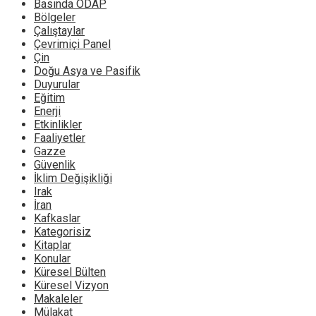
Basında ODAP
Bölgeler
Çalıştaylar
Çevrimiçi Panel
Çin
Doğu Asya ve Pasifik
Duyurular
Eğitim
Enerji
Etkinlikler
Faaliyetler
Gazze
Güvenlik
İklim Değişikliği
Irak
İran
Kafkaslar
Kategorisiz
Kitaplar
Konular
Küresel Bülten
Küresel Vizyon
Makaleler
Mülakat