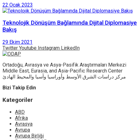
22 Ocak 2023
Teknolojik Dönüşüm Bağlamında Dijital Diplomasiye
Bakış
29 Ekim 2021
Twitter
Youtube
Instagram
LinkedIn
Ortadoğu, Avrasya ve Asya-Pasifik Araştırmaları Merkezi
Middle East, Eurasia, and Asia-Pacific Research Center
مركز دراسات الشرق الأوسط وأوراسيا وآسيا والمحيط الهادئ
Bizi Takip Edin
Kategoriler
ABD
Afrika
Avrasya
Avrupa
Avrupa Birliği