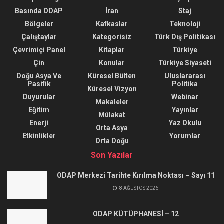
Basında ODAP
İran
Staj
Bölgeler
Kafkaslar
Teknoloji
Çalıştaylar
Kategorisiz
Türk Dış Politikası
Çevrimiçi Panel
Kitaplar
Türkiye
Çin
Konular
Türkiye Siyaseti
Doğu Asya Ve
Küresel Bülten
Uluslararası
Pasifik
Politika
Küresel Vizyon
Duyurular
Webinar
Makaleler
Eğitim
Yayınlar
Mülakat
Enerji
Yaz Okulu
Orta Asya
Etkinlikler
Yorumlar
Orta Doğu
Son Yazılar
ODAP Merkezi Tarihte Kırılma Noktası – Sayı 11
8 AĞUSTOS 2026
ODAP KÜTÜPHANESİ – 12