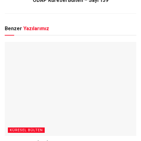
ODAP Küresel Bülten – Sayı 139
Benzer
Yazılarımız
KÜRESEL BÜLTEN