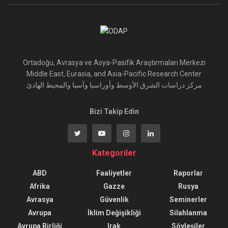
Ortadoğu, Avrasya ve Asya-Pasifik Araştırmaları Merkezi
Middle East, Eurasia, and Asia-Pacific Research Center
مركز دراسات الشرق الأوسط وأوراسيا وآسيا والمحيط الهادئ
Bizi Takip Edin
Kategoriler
ABD
Faaliyetler
Raporlar
Afrika
Gazze
Rusya
Avrasya
Güvenlik
Seminerler
Avrupa
İklim Değişikliği
Silahlanma
Avrupa Birliği
Irak
Söyleşiler