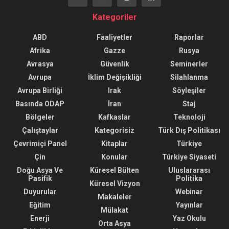
Kategoriler
ABD
Faaliyetler
Raporlar
Afrika
Gazze
Rusya
Avrasya
Güvenlik
Seminerler
Avrupa
İklim Değişikliği
Silahlanma
Avrupa Birliği
Irak
Söyleşiler
Basında ODAP
İran
Staj
Bölgeler
Kafkaslar
Teknoloji
Çalıştaylar
Kategorisiz
Türk Dış Politikası
Çevrimiçi Panel
Kitaplar
Türkiye
Çin
Konular
Türkiye Siyaseti
Doğu Asya Ve
Küresel Bülten
Uluslararası
Pasifik
Politika
Küresel Vizyon
Duyurular
Webinar
Makaleler
Eğitim
Yayınlar
Mülakat
Enerji
Yaz Okulu
Orta Asya