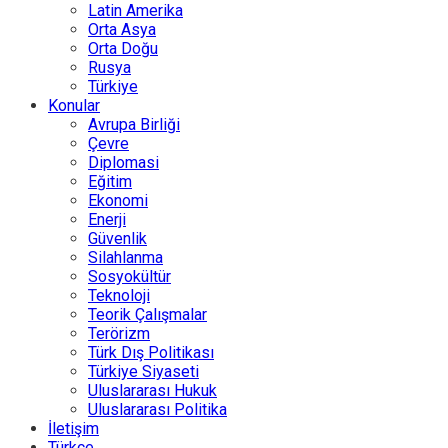
Latin Amerika
Orta Asya
Orta Doğu
Rusya
Türkiye
Konular
Avrupa Birliği
Çevre
Diplomasi
Eğitim
Ekonomi
Enerji
Güvenlik
Silahlanma
Sosyokültür
Teknoloji
Teorik Çalışmalar
Terörizm
Türk Dış Politikası
Türkiye Siyaseti
Uluslararası Hukuk
Uluslararası Politika
İletişim
Türkçe