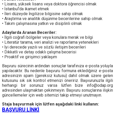
• Lisans, yüksek lisans veya doktora öğrencisi olmak
• İstanbul’da ikamet etmek
• İleri düzeyde İngilizce bilgisine sahip olmak
• Araştırma ve analitik düşünme becerilerine sahip olmak
• Takım çalışmasına yatkın ve disiplinli olmak
Adaylarda Aranan Beceriler:
• İlgili coğrafi bölgeler veya konulara merak ve bilgi
• Literatür tarama, veri analizi ve raporlama yetenekleri
• İyi derecede yazılı ve sözlü iletişim becerileri
• Dikkatli ve detay odaklı çalışma becerisi
• Proaktif ve girişimci yaklaşım
Başvuru sürecinin ardından sonuçlar tarafınıza e-posta yoluyla
yapılacaktır. Bu nedenle başvuru formuna eklediğiniz e-posta
adresinizin spam (gereksiz kutusu) dahil olmak üzere gelen
kutusunu sık sık kontrol etmenizi öneririz. Başvurunuzla ilgili
herhangi bir sorunuz varsa lütfen bize info@odap.org
adresinden ulaşmaktan çekinmeyin. Başvuru sonuçlarına ilişkin
güncellemeler için web sitemizi takip etmeyi unutmayın.
Staja başvurmak için lütfen aşağıdaki linki kullanın:
BAŞVURU LİNKİ