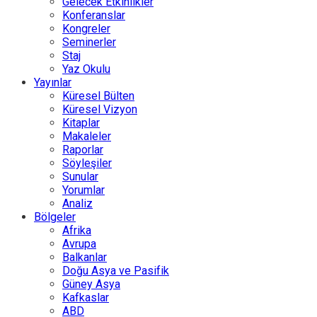
Gelecek Etkinlikler
Konferanslar
Kongreler
Seminerler
Staj
Yaz Okulu
Yayınlar
Küresel Bülten
Küresel Vizyon
Kitaplar
Makaleler
Raporlar
Söyleşiler
Sunular
Yorumlar
Analiz
Bölgeler
Afrika
Avrupa
Balkanlar
Doğu Asya ve Pasifik
Güney Asya
Kafkaslar
ABD