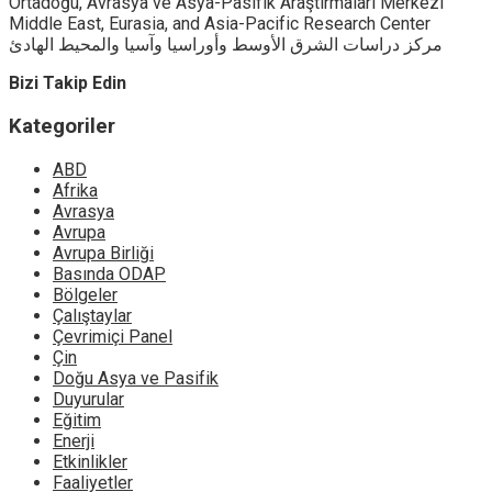
Ortadoğu, Avrasya ve Asya-Pasifik Araştırmaları Merkezi
Middle East, Eurasia, and Asia-Pacific Research Center
مركز دراسات الشرق الأوسط وأوراسيا وآسيا والمحيط الهادئ
Bizi Takip Edin
Kategoriler
ABD
Afrika
Avrasya
Avrupa
Avrupa Birliği
Basında ODAP
Bölgeler
Çalıştaylar
Çevrimiçi Panel
Çin
Doğu Asya ve Pasifik
Duyurular
Eğitim
Enerji
Etkinlikler
Faaliyetler