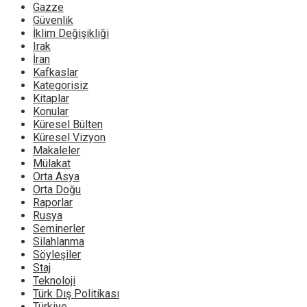
Gazze
Güvenlik
İklim Değişikliği
Irak
İran
Kafkaslar
Kategorisiz
Kitaplar
Konular
Küresel Bülten
Küresel Vizyon
Makaleler
Mülakat
Orta Asya
Orta Doğu
Raporlar
Rusya
Seminerler
Silahlanma
Söyleşiler
Staj
Teknoloji
Türk Dış Politikası
Türkiye