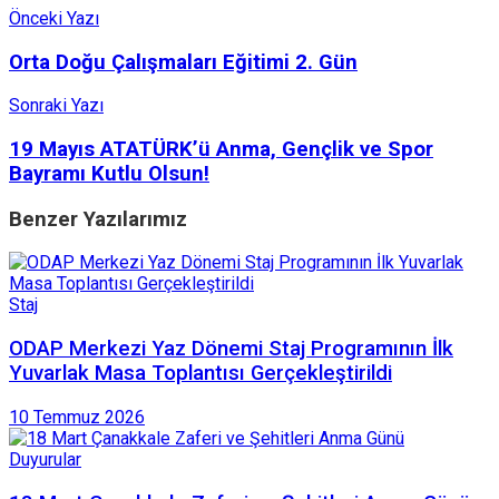
Önceki Yazı
Orta Doğu Çalışmaları Eğitimi 2. Gün
Sonraki Yazı
19 Mayıs ATATÜRK’ü Anma, Gençlik ve Spor
Bayramı Kutlu Olsun!
Benzer
Yazılarımız
Staj
ODAP Merkezi Yaz Dönemi Staj Programının İlk
Yuvarlak Masa Toplantısı Gerçekleştirildi
10 Temmuz 2026
Duyurular