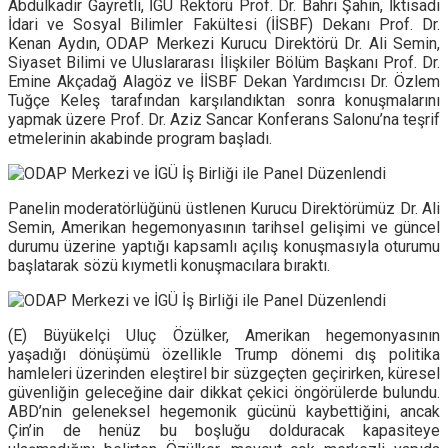
Abdülkadir Gayretli, İGÜ Rektörü Prof. Dr. Bahri Şahin, İktisadi
İdari ve Sosyal Bilimler Fakültesi (İİSBF) Dekanı Prof. Dr.
Kenan Aydın, ODAP Merkezi Kurucu Direktörü Dr. Ali Semin,
Siyaset Bilimi ve Uluslararası İlişkiler Bölüm Başkanı Prof. Dr.
Emine Akçadağ Alagöz ve İİSBF Dekan Yardımcısı Dr. Özlem
Tuğçe Keleş tarafından karşılandıktan sonra konuşmalarını
yapmak üzere Prof. Dr. Aziz Sancar Konferans Salonu’na teşrif
etmelerinin akabinde program başladı.
Panelin moderatörlüğünü üstlenen Kurucu Direktörümüz Dr. Ali
Semin, Amerikan hegemonyasının tarihsel gelişimi ve güncel
durumu üzerine yaptığı kapsamlı açılış konuşmasıyla oturumu
başlatarak sözü kıymetli konuşmacılara bıraktı.
(E) Büyükelçi Uluç Özülker, Amerikan hegemonyasının
yaşadığı dönüşümü özellikle Trump dönemi dış politika
hamleleri üzerinden eleştirel bir süzgeçten geçirirken, küresel
güvenliğin geleceğine dair dikkat çekici öngörülerde bulundu.
ABD’nin geleneksel hegemonik gücünü kaybettiğini, ancak
Çin’in de henüz bu boşluğu dolduracak kapasiteye