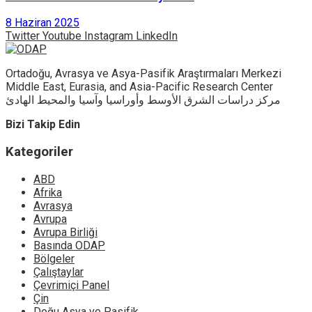
8 Haziran 2025
Twitter
Youtube
Instagram
LinkedIn
Ortadoğu, Avrasya ve Asya-Pasifik Araştırmaları Merkezi
Middle East, Eurasia, and Asia-Pacific Research Center
مركز دراسات الشرق الأوسط وأوراسيا وآسيا والمحيط الهادئ
Bizi Takip Edin
Kategoriler
ABD
Afrika
Avrasya
Avrupa
Avrupa Birliği
Basında ODAP
Bölgeler
Çalıştaylar
Çevrimiçi Panel
Çin
Doğu Asya ve Pasifik