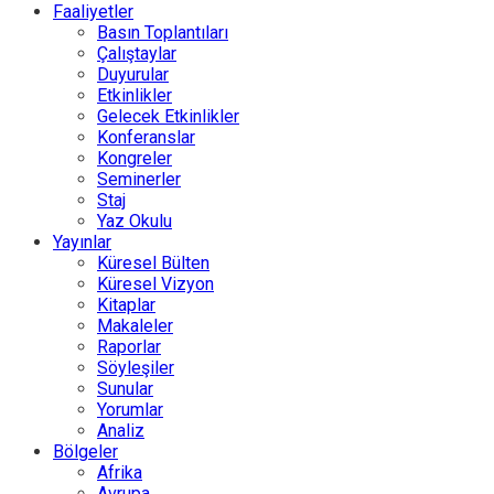
Faaliyetler
Basın Toplantıları
Çalıştaylar
Duyurular
Etkinlikler
Gelecek Etkinlikler
Konferanslar
Kongreler
Seminerler
Staj
Yaz Okulu
Yayınlar
Küresel Bülten
Küresel Vizyon
Kitaplar
Makaleler
Raporlar
Söyleşiler
Sunular
Yorumlar
Analiz
Bölgeler
Afrika
Avrupa