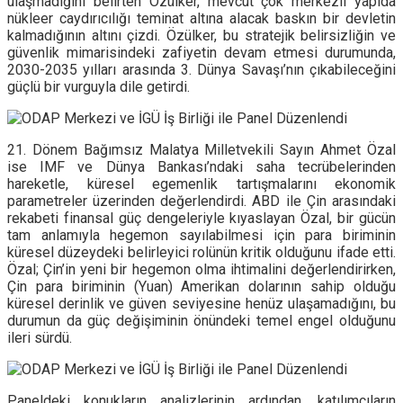
ulaşmadığını belirten Özülker, mevcut çok merkezli yapıda
nükleer caydırıcılığı teminat altına alacak baskın bir devletin
kalmadığının altını çizdi. Özülker, bu stratejik belirsizliğin ve
güvenlik mimarisindeki zafiyetin devam etmesi durumunda,
2030-2035 yılları arasında 3. Dünya Savaşı’nın çıkabileceğini
güçlü bir vurguyla dile getirdi.
21. Dönem Bağımsız Malatya Milletvekili Sayın Ahmet Özal
ise IMF ve Dünya Bankası’ndaki saha tecrübelerinden
hareketle, küresel egemenlik tartışmalarını ekonomik
parametreler üzerinden değerlendirdi. ABD ile Çin arasındaki
rekabeti finansal güç dengeleriyle kıyaslayan Özal, bir gücün
tam anlamıyla hegemon sayılabilmesi için para biriminin
küresel düzeydeki belirleyici rolünün kritik olduğunu ifade etti.
Özal; Çin’in yeni bir hegemon olma ihtimalini değerlendirirken,
Çin para biriminin (Yuan) Amerikan dolarının sahip olduğu
küresel derinlik ve güven seviyesine henüz ulaşamadığını, bu
durumun da güç değişiminin önündeki temel engel olduğunu
ileri sürdü.
Paneldeki konukların analizlerinin ardından, katılımcıların