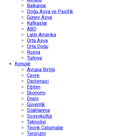
Balkanlar
Doğu Asya ve Pasifik
Güney Asya
Kafkaslar
ABD
Latin Amerika
Orta Asya
Orta Doğu
Rusya
Türkiye
Konular
Avrupa Birliği
Çevre
Diplomasi
Eğitim
Ekonomi
Enerji
Güvenlik
Silahlanma
Sosyokültür
Teknoloji
Teorik Çalışmalar
Terörizm