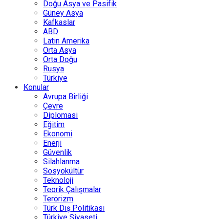
Doğu Asya ve Pasifik
Güney Asya
Kafkaslar
ABD
Latin Amerika
Orta Asya
Orta Doğu
Rusya
Türkiye
Konular
Avrupa Birliği
Çevre
Diplomasi
Eğitim
Ekonomi
Enerji
Güvenlik
Silahlanma
Sosyokültür
Teknoloji
Teorik Çalışmalar
Terörizm
Türk Dış Politikası
Türkiye Siyaseti