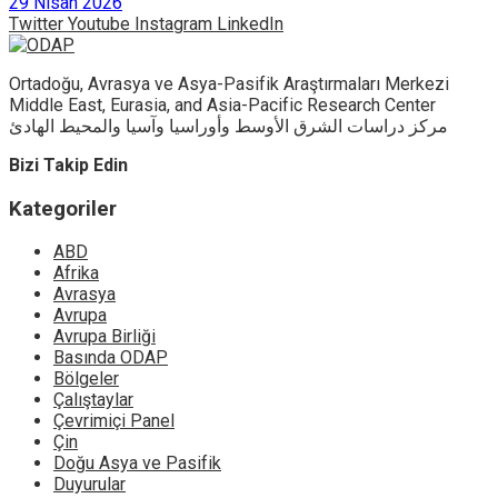
29 Nisan 2026
Twitter
Youtube
Instagram
LinkedIn
Ortadoğu, Avrasya ve Asya-Pasifik Araştırmaları Merkezi
Middle East, Eurasia, and Asia-Pacific Research Center
مركز دراسات الشرق الأوسط وأوراسيا وآسيا والمحيط الهادئ
Bizi Takip Edin
Kategoriler
ABD
Afrika
Avrasya
Avrupa
Avrupa Birliği
Basında ODAP
Bölgeler
Çalıştaylar
Çevrimiçi Panel
Çin
Doğu Asya ve Pasifik
Duyurular