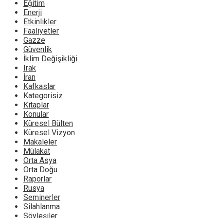
Eğitim
Enerji
Etkinlikler
Faaliyetler
Gazze
Güvenlik
İklim Değişikliği
Irak
İran
Kafkaslar
Kategorisiz
Kitaplar
Konular
Küresel Bülten
Küresel Vizyon
Makaleler
Mülakat
Orta Asya
Orta Doğu
Raporlar
Rusya
Seminerler
Silahlanma
Söyleşiler