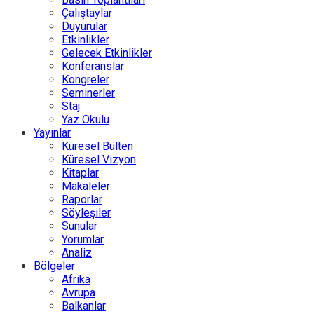
Çalıştaylar
Duyurular
Etkinlikler
Gelecek Etkinlikler
Konferanslar
Kongreler
Seminerler
Staj
Yaz Okulu
Yayınlar
Küresel Bülten
Küresel Vizyon
Kitaplar
Makaleler
Raporlar
Söyleşiler
Sunular
Yorumlar
Analiz
Bölgeler
Afrika
Avrupa
Balkanlar