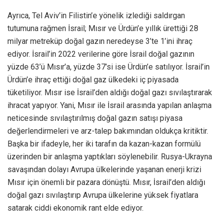
Ayrıca, Tel Aviv’in Filistin’e yönelik izlediği saldırgan
tutumuna rağmen İsrail; Mısır ve Ürdün’e yıllık ürettiği 28
milyar metreküp doğal gazın neredeyse 3’te 1’ini ihraç
ediyor. İsrail’in 2022 verilerine göre İsrail doğal gazının
yüzde 63’ü Mısır’a, yüzde 37’si ise Ürdün’e satılıyor. İsrail’in
Ürdün’e ihraç ettiği doğal gaz ülkedeki iç piyasada
tüketiliyor. Mısır ise İsrail’den aldığı doğal gazı sıvılaştırarak
ihracat yapıyor. Yani, Mısır ile İsrail arasında yapılan anlaşma
neticesinde sıvılaştırılmış doğal gazın satışı piyasa
değerlendirmeleri ve arz-talep bakımından oldukça kritiktir.
Başka bir ifadeyle, her iki tarafın da kazan-kazan formülü
üzerinden bir anlaşma yaptıkları söylenebilir. Rusya-Ukrayna
savaşından dolayı Avrupa ülkelerinde yaşanan enerji krizi
Mısır için önemli bir pazara dönüştü. Mısır, İsrail’den aldığı
doğal gazı sıvılaştırıp Avrupa ülkelerine yüksek fiyatlara
satarak ciddi ekonomik rant elde ediyor.