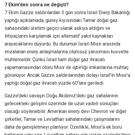
7 Ekim’den sonra ne değişti?
7 Ekim Gazze saldırılardan 3 gün sonra İsrail Enerji Bakanlığı
yaptığı açıklamada, güney kıyısındaki Tamar doğal gaz
sahasındaki üretimi geçici olarak askıya aldığını ve
ihtiyaçlarını karşılamak için alternatif yakıt kaynakları
arayacaklarını duyurdu. Bu durumun İsrail-Mısır arasında
imzalanan enerji anlaşmalarına olumsuz yansıması kuvvetle
muhtemeldir. Çünkü İsrail ham doğal gaz ihracatı
yapamamasından ötürü Mısır ile işbirliği imkanlarına muhtaç
görünüyor. Ancak Gazze saldırılarından dolayı İsrail’in Mısır’a
yaptığı doğal gaz ihracatı yüzde 60’lara geriledi.
Gazze’deki savaşın Doğu Akdeniz’deki gaz sahalarının
gelecekteki gelişimi üzerinde de uzun vadeli sonuçları
olacağı söylenebilir. Amerikan enerji devi Chevron ve diğer
şirketler, Tamar ve Leviathan sahalarındaki çalışmalarını
daha da genişletmeyi planlıyor. Özellikle, Mısır’a ek boru
hatlarının yanı sıra, Leviathan sahası için yüzen sıvılaştırılmış