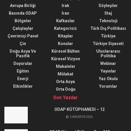
Avrupa Birliği
Irak
Söyleşiler
Basında ODAP
İran
Staj
Bölgeler
Kafkaslar
Teknoloji
Çalıştaylar
Kategorisiz
Türk Dış Politikası
Çevrimiçi Panel
Kitaplar
Türkiye
Çin
Konular
Türkiye Siyaseti
Doğu Asya Ve
Küresel Bülten
Uluslararası
Pasifik
Politika
Küresel Vizyon
Duyurular
Webinar
Makaleler
Eğitim
Yayınlar
Mülakat
Enerji
Yaz Okulu
Orta Asya
Etkinlikler
Yorumlar
Orta Doğu
Son Yazılar
ODAP KÜTÜPHANESİ – 12
5 AĞUSTOS 2026