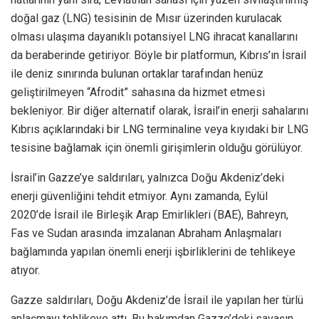
doğal gaz (LNG) tesisinin de Mısır üzerinden kurulacak
olması ulaşıma dayanıklı potansiyel LNG ihracat kanallarını
da beraberinde getiriyor. Böyle bir platformun, Kıbrıs’ın İsrail
ile deniz sınırında bulunan ortaklar tarafından henüz
geliştirilmeyen “Afrodit” sahasına da hizmet etmesi
bekleniyor. Bir diğer alternatif olarak, İsrail’in enerji sahalarını
Kıbrıs açıklarındaki bir LNG terminaline veya kıyıdaki bir LNG
tesisine bağlamak için önemli girişimlerin olduğu görülüyor.
İsrail’in Gazze’ye saldırıları, yalnızca Doğu Akdeniz’deki
enerji güvenliğini tehdit etmiyor. Aynı zamanda, Eylül
2020’de İsrail ile Birleşik Arap Emirlikleri (BAE), Bahreyn,
Fas ve Sudan arasında imzalanan Abraham Anlaşmaları
bağlamında yapılan önemli enerji işbirliklerini de tehlikeye
atıyor.
Gazze saldırıları, Doğu Akdeniz’de İsrail ile yapılan her türlü
anlaşmayı tehlikeye attı. Bu bakımdan Gazze’deki savaşın