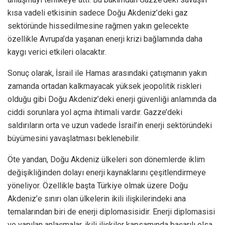
kısa vadeli etkisinin sadece Doğu Akdeniz’deki gaz
sektöründe hissedilmesine rağmen yakın gelecekte
özellikle Avrupa’da yaşanan enerji krizi bağlamında daha
kaygı verici etkileri olacaktır.
Sonuç olarak, İsrail ile Hamas arasındaki çatışmanın yakın
zamanda ortadan kalkmayacak yüksek jeopolitik riskleri
olduğu gibi Doğu Akdeniz’deki enerji güvenliği anlamında da
ciddi sorunlara yol açma ihtimali vardır. Gazze’deki
saldırıların orta ve uzun vadede İsrail’in enerji sektöründeki
büyümesini yavaşlatması beklenebilir.
Öte yandan, Doğu Akdeniz ülkeleri son dönemlerde iklim
değişikliğinden dolayı enerji kaynaklarını çeşitlendirmeye
yöneliyor. Özellikle başta Türkiye olmak üzere Doğu
Akdeniz’e sınırı olan ülkelerin ikili ilişkilerindeki ana
temalarından biri de enerji diplomasisidir. Enerji diplomasisi
ve yapılan anlaşmalar, ikili ilişkiler kapsamında başarılı olsa