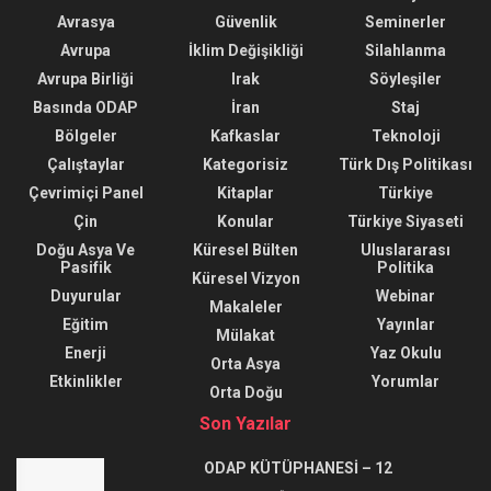
Avrasya
Güvenlik
Seminerler
Avrupa
İklim Değişikliği
Silahlanma
Avrupa Birliği
Irak
Söyleşiler
Basında ODAP
İran
Staj
Bölgeler
Kafkaslar
Teknoloji
Çalıştaylar
Kategorisiz
Türk Dış Politikası
Çevrimiçi Panel
Kitaplar
Türkiye
Çin
Konular
Türkiye Siyaseti
Doğu Asya Ve
Küresel Bülten
Uluslararası
Pasifik
Politika
Küresel Vizyon
Duyurular
Webinar
Makaleler
Eğitim
Yayınlar
Mülakat
Enerji
Yaz Okulu
Orta Asya
Etkinlikler
Yorumlar
Orta Doğu
Son Yazılar
ODAP KÜTÜPHANESİ – 12