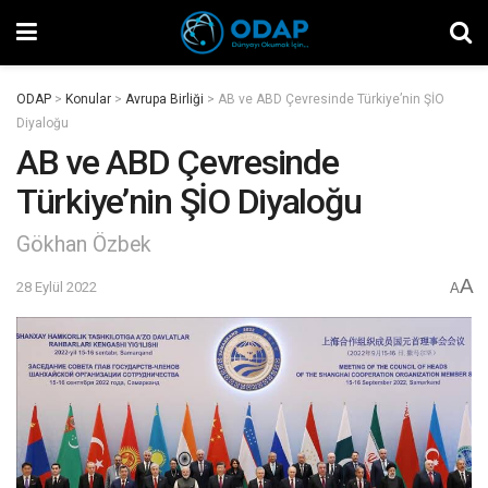
ODAP
>
Konular
>
Avrupa Birliği
>
AB ve ABD Çevresinde Türkiye’nin ŞİO
Diyaloğu
AB ve ABD Çevresinde
Türkiye’nin ŞİO Diyaloğu
Gökhan Özbek
A
28 Eylül 2022
A