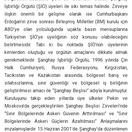
İşbirliği Örgütü (ŞİÖ) üyeleri ile sıkı temas halinde. Zirveye
ilişkin önemli bir gelişme olarak ise Cumhurbaşkanı
Erdoğan’ın zirve sonrası Birleşmiş Milletler (BM) kurulu için
ABD’ye olan yolculuğunda uçakta basın mensuplarına
Türkiye’nin ŞİÖ’ye üyeliğinin söz konusu olabileceğini
belirtmesidir. Tabi ki bu noktada ŞİÖ’nün üyelerinin
kimlerden oluştuğu ve örgütün amaçlarını dikkate almak
gerekmektedir. Şanghay İşbirliği Örgütü, 1996 yılında Çin
Halk Cumhuriyeti, Rusya Federasyonu, Kırgızistan,
Tacikistan ve Kazakistan arasında; bölgesel barış ve
silahsızlanma, sınır güvenliği ve bölgesel iş birliğinin
geliştirilmesi amacı ile “Şanghay Beşlisi” adıyla kurulmuştur.
Kuruluşunu takip eden yıllarda üye ülkeler Pekin ve
Moskova’da gerçekleştirilen Şanghay Beşlisi Zirveleri’nde
“Sınır Bölgelerinde Askeri Güvenin Arttırılması” ve “Sınır
Bölgelerinde Askeri Güçlerin Azaltılması” Anlaşmalarını
imzalamışlardır. 15 Haziran 2001’de Şanghay’da düzenlenen