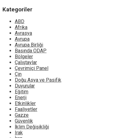
Kategoriler
ABD
Afrika
Avrasya
Avrupa
Avrupa Birliği
Basında ODAP
Bölgeler
Çalıştaylar
Çevrimiçi Panel
Çin
Doğu Asya ve Pasifik
Duyurular
Eğitim
Enerji
Etkinlikler
Faaliyetler
Gazze
Güvenlik
İklim Değişikliği
Irak