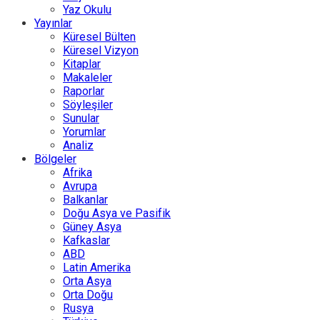
Yaz Okulu
Yayınlar
Küresel Bülten
Küresel Vizyon
Kitaplar
Makaleler
Raporlar
Söyleşiler
Sunular
Yorumlar
Analiz
Bölgeler
Afrika
Avrupa
Balkanlar
Doğu Asya ve Pasifik
Güney Asya
Kafkaslar
ABD
Latin Amerika
Orta Asya
Orta Doğu
Rusya