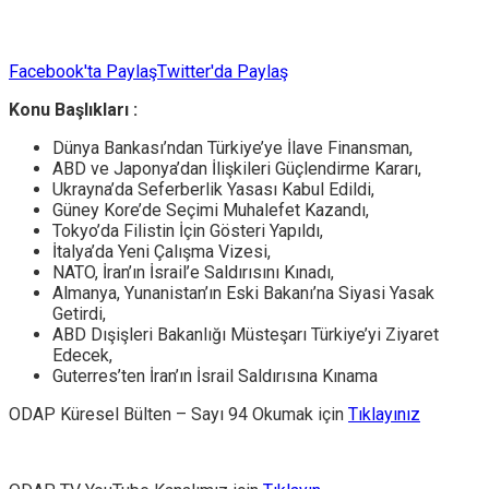
Facebook'ta Paylaş
Twitter'da Paylaş
Konu Başlıkları :
Dünya Bankası’ndan Türkiye’ye İlave Finansman,
ABD ve Japonya’dan İlişkileri Güçlendirme Kararı,
Ukrayna’da Seferberlik Yasası Kabul Edildi,
Güney Kore’de Seçimi Muhalefet Kazandı,
Tokyo’da Filistin İçin Gösteri Yapıldı,
İtalya’da Yeni Çalışma Vizesi,
NATO, İran’ın İsrail’e Saldırısını Kınadı,
Almanya, Yunanistan’ın Eski Bakanı’na Siyasi Yasak
Getirdi,
ABD Dışişleri Bakanlığı Müsteşarı Türkiye’yi Ziyaret
Edecek,
Guterres’ten İran’ın İsrail Saldırısına Kınama
ODAP Küresel Bülten – Sayı 94 Okumak için
Tıklayınız