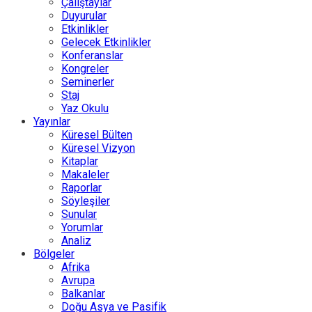
Çalıştaylar
Duyurular
Etkinlikler
Gelecek Etkinlikler
Konferanslar
Kongreler
Seminerler
Staj
Yaz Okulu
Yayınlar
Küresel Bülten
Küresel Vizyon
Kitaplar
Makaleler
Raporlar
Söyleşiler
Sunular
Yorumlar
Analiz
Bölgeler
Afrika
Avrupa
Balkanlar
Doğu Asya ve Pasifik