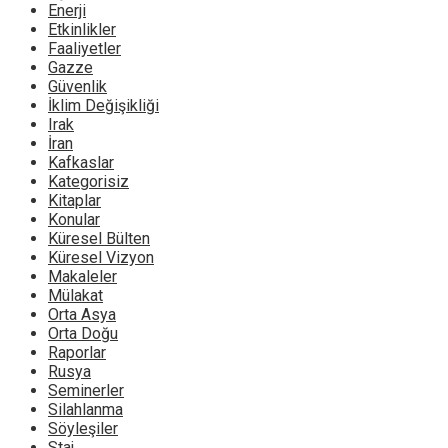
Enerji
Etkinlikler
Faaliyetler
Gazze
Güvenlik
İklim Değişikliği
Irak
İran
Kafkaslar
Kategorisiz
Kitaplar
Konular
Küresel Bülten
Küresel Vizyon
Makaleler
Mülakat
Orta Asya
Orta Doğu
Raporlar
Rusya
Seminerler
Silahlanma
Söyleşiler
Staj