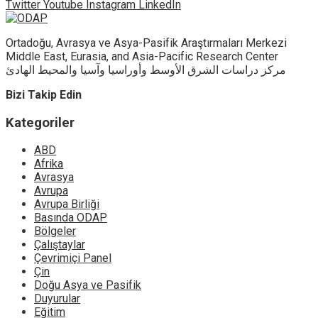
Twitter
Youtube
Instagram
LinkedIn
Ortadoğu, Avrasya ve Asya-Pasifik Araştırmaları Merkezi
Middle East, Eurasia, and Asia-Pacific Research Center
مركز دراسات الشرق الأوسط وأوراسيا وآسيا والمحيط الهادئ
Bizi Takip Edin
Kategoriler
ABD
Afrika
Avrasya
Avrupa
Avrupa Birliği
Basında ODAP
Bölgeler
Çalıştaylar
Çevrimiçi Panel
Çin
Doğu Asya ve Pasifik
Duyurular
Eğitim