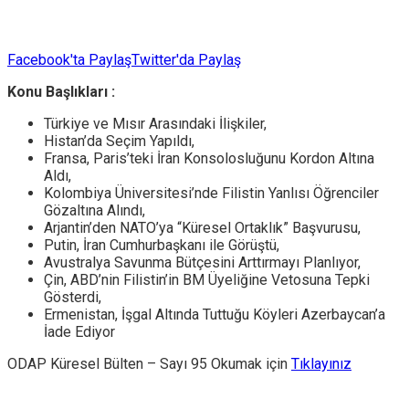
Facebook'ta Paylaş
Twitter'da Paylaş
Konu Başlıkları :
Türkiye ve Mısır Arasındaki İlişkiler,
Histan’da Seçim Yapıldı,
Fransa, Paris’teki İran Konsolosluğunu Kordon Altına
Aldı,
Kolombiya Üniversitesi’nde Filistin Yanlısı Öğrenciler
Gözaltına Alındı,
Arjantin’den NATO’ya “Küresel Ortaklık” Başvurusu,
Putin, İran Cumhurbaşkanı ile Görüştü,
Avustralya Savunma Bütçesini Arttırmayı Planlıyor,
Çin, ABD’nin Filistin’in BM Üyeliğine Vetosuna Tepki
Gösterdi,
Ermenistan, İşgal Altında Tuttuğu Köyleri Azerbaycan’a
İade Ediyor
ODAP Küresel Bülten – Sayı 95 Okumak için
Tıklayınız