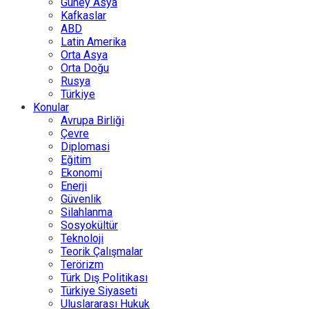
Güney Asya
Kafkaslar
ABD
Latin Amerika
Orta Asya
Orta Doğu
Rusya
Türkiye
Konular
Avrupa Birliği
Çevre
Diplomasi
Eğitim
Ekonomi
Enerji
Güvenlik
Silahlanma
Sosyokültür
Teknoloji
Teorik Çalışmalar
Terörizm
Türk Dış Politikası
Türkiye Siyaseti
Uluslararası Hukuk