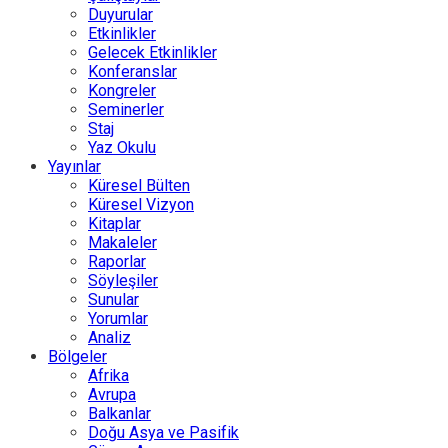
Duyurular
Etkinlikler
Gelecek Etkinlikler
Konferanslar
Kongreler
Seminerler
Staj
Yaz Okulu
Yayınlar
Küresel Bülten
Küresel Vizyon
Kitaplar
Makaleler
Raporlar
Söyleşiler
Sunular
Yorumlar
Analiz
Bölgeler
Afrika
Avrupa
Balkanlar
Doğu Asya ve Pasifik