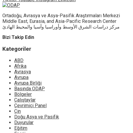
Ortadoğu, Avrasya ve Asya-Pasifik Araştırmaları Merkezi
Middle East, Eurasia, and Asia-Pacific Research Center
مركز دراسات الشرق الأوسط وأوراسيا وآسيا والمحيط الهادئ
Bizi Takip Edin
Kategoriler
ABD
Afrika
Avrasya
Avrupa
Avrupa Birliği
Basında ODAP
Bölgeler
Çalıştaylar
Çevrimiçi Panel
Çin
Doğu Asya ve Pasifik
Duyurular
Eğitim