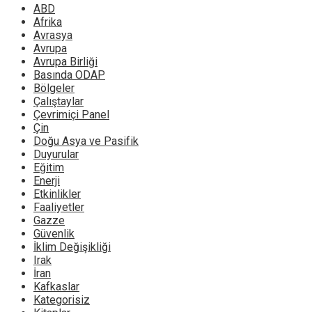
ABD
Afrika
Avrasya
Avrupa
Avrupa Birliği
Basında ODAP
Bölgeler
Çalıştaylar
Çevrimiçi Panel
Çin
Doğu Asya ve Pasifik
Duyurular
Eğitim
Enerji
Etkinlikler
Faaliyetler
Gazze
Güvenlik
İklim Değişikliği
Irak
İran
Kafkaslar
Kategorisiz