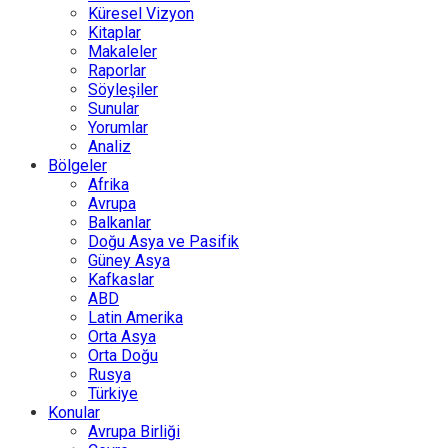
Küresel Vizyon
Kitaplar
Makaleler
Raporlar
Söyleşiler
Sunular
Yorumlar
Analiz
Bölgeler
Afrika
Avrupa
Balkanlar
Doğu Asya ve Pasifik
Güney Asya
Kafkaslar
ABD
Latin Amerika
Orta Asya
Orta Doğu
Rusya
Türkiye
Konular
Avrupa Birliği