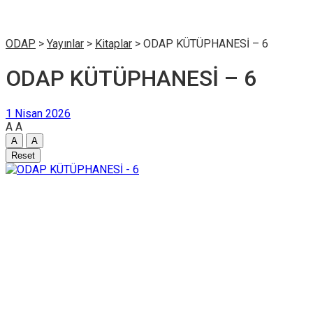
ODAP
>
Yayınlar
>
Kitaplar
>
ODAP KÜTÜPHANESİ – 6
ODAP KÜTÜPHANESİ – 6
1 Nisan 2026
A
A
A
A
Reset