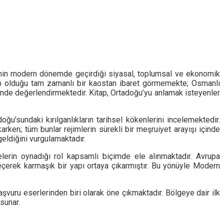
lgenin modern dönemde geçirdiği siyasal, toplumsal ve ekonomik
ebep olduğu tam zamanlı bir kaostan ibaret görmemekte; Osmanlı
nde değerlendirmektedir. Kitap, Ortadoğu’yu anlamak isteyenler
’sundaki kırılganlıkların tarihsel kökenlerini incelemektedir.
karken; tüm bunlar rejimlerin sürekli bir meşruiyet arayışı içinde
geldiğini vurgulamaktadır.
elerin oynadığı rol kapsamlı biçimde ele alınmaktadır. Avrupa
eçerek karmaşık bir yapı ortaya çıkarmıştır. Bu yönüyle Modern
şvuru eserlerinden biri olarak öne çıkmaktadır. Bölgeye dair ilk
sunar.