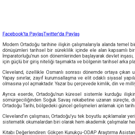
Facebook'ta Paylaş
Twitter'da Paylaş
Modern Ortadoğu tarihine ilişkin çalışmalarıyla alanda temel 
dönüşümleri tarihsel bir süreklilik içinde ele alan kapsamlı 
İmparatorluğu’nun son dönemlerinden başlayarak devlet inşası,
için güçlü bir giriş niteliği taşımakta ve bölgenin tarihsel arka 
Cleveland, özellikle Osmanlı sonrası dönemde ortaya çıkan ulu
Yapay sınırlar, zayıf kurumsallaşma ve elit odaklı siyasal yapıla
olmasına yol açmaktadır. Yazar bu çerçevede kimlik, din ve milli
Ayrıca eserde, Ortadoğu’nun küresel sistemle kurduğu ilişkin
sömürgeciliğinden Soğuk Savaş rekabetine uzanan süreçte, dış 
Ortadoğu Tarihi, bölgedeki güncel gelişmeleri anlamak için tarih
Cleveland’ın çalışması, Ortadoğu’yu tek boyutlu açıklamalar yer
sistematik okumalardan biri olarak hem akademik çalışmalar hem 
Kitabı Değerlendiren: Gökçen Kunukçu-ODAP Araştırma Asistan