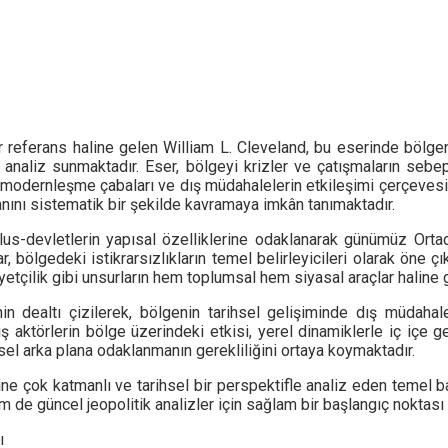
bir referans haline gelen William L. Cleveland, bu eserinde bö
bir analiz sunmaktadır. Eser, bölgeyi krizler ve çatışmaların s
 modernleşme çabaları ve dış müdahalelerin etkileşimi çerçevesi
planını sistematik bir şekilde kavramaya imkân tanımaktadır.
s-devletlerin yapısal özelliklerine odaklanarak günümüz Ortadoğu
r, bölgedeki istikrarsızlıkların temel belirleyicileri olarak öne çı
yetçilik gibi unsurların hem toplumsal hem siyasal araçlar haline 
in dealtı çizilerek, bölgenin tarihsel gelişiminde dış müdahal
aktörlerin bölge üzerindeki etkisi, yerel dinamiklerle iç içe g
sel arka plana odaklanmanın gerekliliğini ortaya koymaktadır.
ine çok katmanlı ve tarihsel bir perspektifle analiz eden temel ba
de güncel jeopolitik analizler için sağlam bir başlangıç noktası 
ı